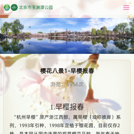
樱花八景1-早樱报春
浏览：5956次
1.早樱报春
“杭州早樱”原产浙江西部，属早樱（或称彼岸）系
列，1993年引种，1998年定植于樱花园，目前仅存2
株，是本园从国内选育的观赏樱花品种。每年春天她