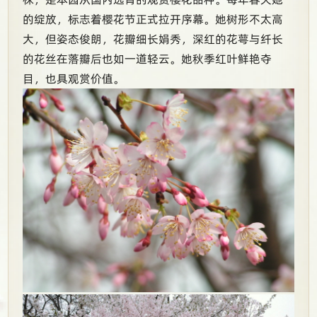
的绽放，标志着樱花节正式拉开序幕。她树形不太高
大，但姿态俊朗，花瓣细长娟秀，深红的花萼与纤长
的花丝在落瓣后也如一道轻云。她秋季红叶鲜艳夺
目，也具观赏价值。