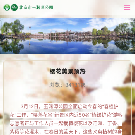
樱花美景预热
浏览：34131次
3月12日，玉渊潭公园全面启动今春的“春植护
花”工作，“樱落花谷”新景区内近50名“植绿护花”游客
志愿者正与工作人员一起栽植樱花以及连翘、丁香、
紫薇等花灌木，在春日的蓝天下，这些义务植树的身