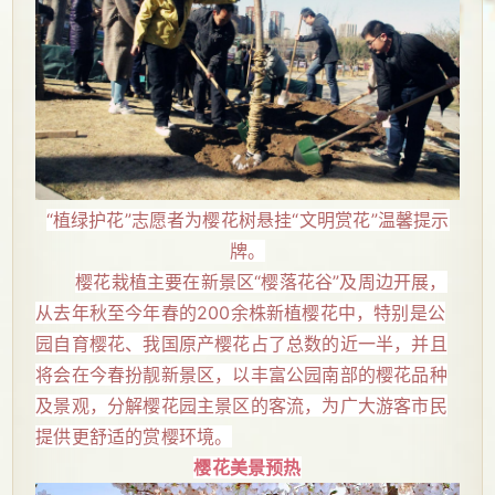
“植绿护花”志愿者为樱花树悬挂“文明赏花”温馨提示
牌。
樱花栽植主要在新景区“樱落花谷”及周边开展，
从去年秋至今年春的200余株新植樱花中，特别是公
园自育樱花、我国原产樱花占了总数的近一半，并且
将会在今春扮靓新景区，以丰富公园南部的樱花品种
及景观，分解樱花园主景区的客流，为广大游客市民
提供更舒适的赏樱环境。
樱花美景预热