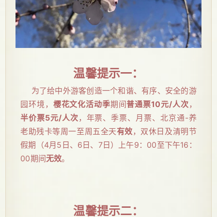
温馨提示一：
为了给中外游客创造一个和谐、有序、安全的游
园环境，
樱花文化活动季
期间
普通票10元/人次
，
半价票5元/人次
，年票、季票、月票、北京通-养
老助残卡等周一至周五全天
有效
，双休日及清明节
假期（4月5日、6日、7日）上午9：00至下午16：
00期间
无效
。
温馨提示二：