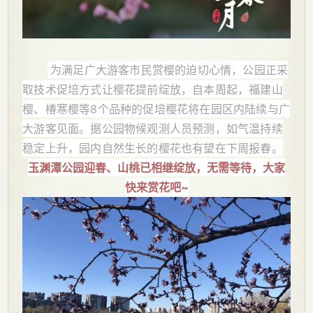
为满足广大游客市民赏樱的迫切心情，公园正采
取技术促培方式让樱花提前绽放，自本周起，福建山
樱、椿寒樱等8个品种的促培樱花将在园区内陆续与广
大游客见面。据公园物候观测人员预测，如气温持续
稳定上升，园内自然生长的樱花也有望在下周报春。
玉渊潭公园迎春、山桃已相继绽放，无需等待，大家
快来赏花吧~