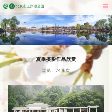
夏季摄影作品欣赏
浏览：7416次